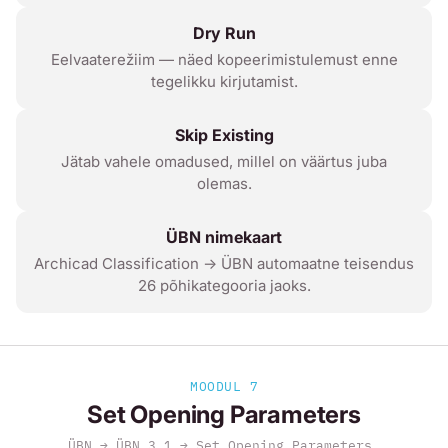
Dry Run
Eelvaaterežiim — näed kopeerimistulemust enne
tegelikku kirjutamist.
Skip Existing
Jätab vahele omadused, millel on väärtus juba
olemas.
ÜBN nimekaart
Archicad Classification → ÜBN automaatne teisendus
26 põhikategooria jaoks.
MOODUL 7
Set Opening Parameters
ÜBN → ÜBN 3.1 → Set Opening Parameters…