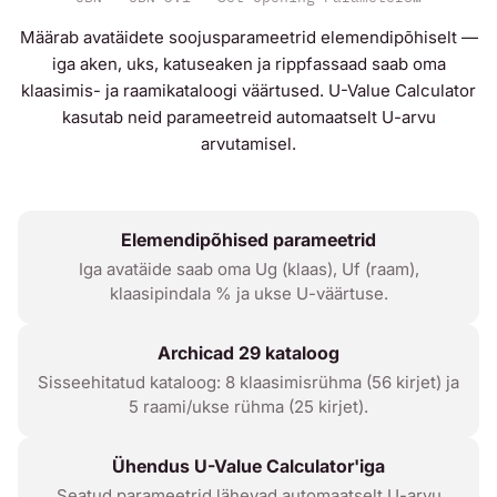
Määrab avatäidete soojusparameetrid elemendipõhiselt —
iga aken, uks, katuseaken ja rippfassaad saab oma
klaasimis- ja raamikataloogi väärtused. U-Value Calculator
kasutab neid parameetreid automaatselt U-arvu
arvutamisel.
Elemendipõhised parameetrid
Iga avatäide saab oma Ug (klaas), Uf (raam),
klaasipindala % ja ukse U-väärtuse.
Archicad 29 kataloog
Sisseehitatud kataloog: 8 klaasimisrühma (56 kirjet) ja
5 raami/ukse rühma (25 kirjet).
Ühendus U-Value Calculator'iga
Seatud parameetrid lähevad automaatselt U-arvu