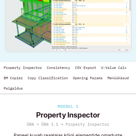
Property Inspector
Consistency
CSV Export
U-Value Calc
BM Copier
Copy Classification
Opening Params
Menüükäsud
Paigaldus
MOODUL 1
Property Inspector
ÜBN → ÜBN 3.1 → Property Inspector
Paneel kuvab reaalajas kõigi elementide omaduste