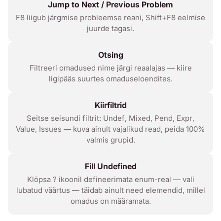
Jump to Next / Previous Problem
F8 liigub järgmise probleemse reani, Shift+F8 eelmise
juurde tagasi.
Otsing
Filtreeri omadused nime järgi reaalajas — kiire
ligipääs suurtes omaduseloendites.
Kiirfiltrid
Seitse seisundi filtrit:
Undef
,
Mixed
,
Pend
,
Expr
,
Value
,
Issues
— kuva ainult vajalikud read, peida 100%
valmis grupid.
Fill Undefined
Klõpsa
?
ikoonil defineerimata enum-real — vali
lubatud väärtus — täidab ainult need elemendid, millel
omadus on määramata.