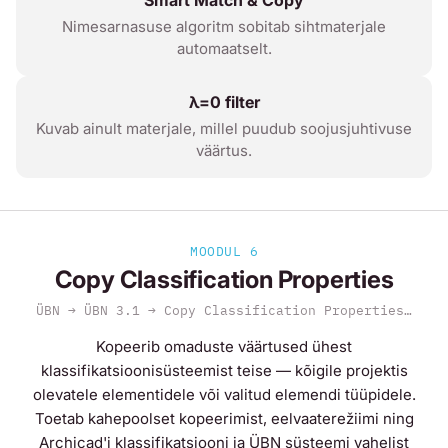
Nimesarnasuse algoritm sobitab sihtmaterjale
automaatselt.
λ=0 filter
Kuvab ainult materjale, millel puudub soojusjuhtivuse
väärtus.
MOODUL 6
Copy Classification Properties
ÜBN → ÜBN 3.1 → Copy Classification Properties…
Kopeerib omaduste väärtused ühest
klassifikatsioonisüsteemist teise — kõigile projektis
olevatele elementidele või valitud elemendi tüüpidele.
Toetab kahepoolset kopeerimist, eelvaaterežiimi ning
Archicad'i klassifikatsiooni ja ÜBN süsteemi vahelist