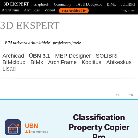
3D EKSPERT
Graphisoft
Community
TASUTA objektid
BIMx
SOLIBRI
ArchiFrame
ArchiLogs
Videod
osta Archicad ▶
logi sisse
3D E
KSPERT
BIM tarkvara
arhitektidele - projekteerijatele
Archicad
ÜBN 3.1
MEP Designer
SOLIBRI
BIMcloud
BIMx
ArchiFrame
Koolitus
Abikeskus
Lisad
ET
|
EN
Classification
Property Copier
Pro