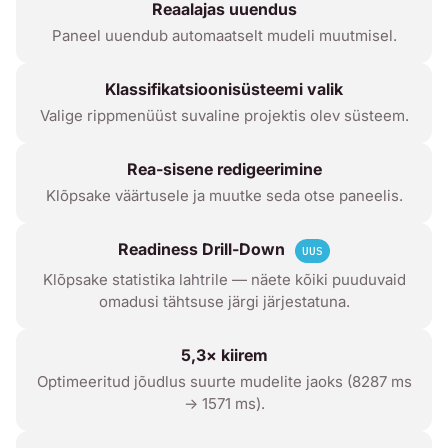
Reaalajas uuendus
Paneel uuendub automaatselt mudeli muutmisel.
Klassifikatsioonisüsteemi valik
Valige rippmenüüst suvaline projektis olev süsteem.
Rea-sisene redigeerimine
Klõpsake väärtusele ja muutke seda otse paneelis.
Readiness Drill-Down
UUS
Klõpsake statistika lahtrile — näete kõiki puuduvaid
omadusi tähtsuse järgi järjestatuna.
5,3× kiirem
Optimeeritud jõudlus suurte mudelite jaoks (8287 ms
→ 1571 ms).