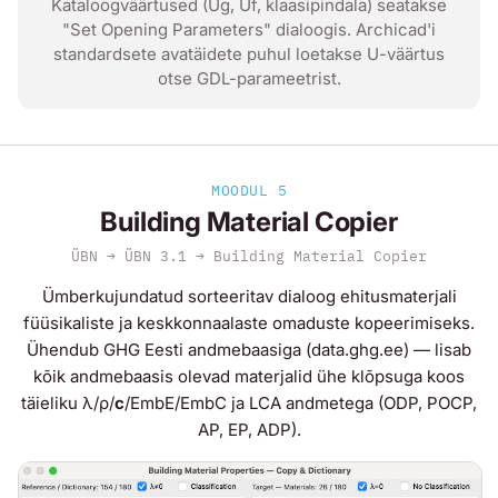
Kataloogväärtused (Ug, Uf, klaasipindala) seatakse
"Set Opening Parameters" dialoogis. Archicad'i
standardsete avatäidete puhul loetakse U-väärtus
otse GDL-parameetrist.
MOODUL 5
Building Material Copier
ÜBN → ÜBN 3.1 → Building Material Copier
Ümberkujundatud sorteeritav dialoog ehitusmaterjali
füüsikaliste ja keskkonnaalaste omaduste kopeerimiseks.
Ühendub GHG Eesti andmebaasiga (data.ghg.ee) — lisab
kõik andmebaasis olevad materjalid ühe klõpsuga koos
täieliku λ/ρ/
c
/EmbE/EmbC ja LCA andmetega (ODP, POCP,
AP, EP, ADP).