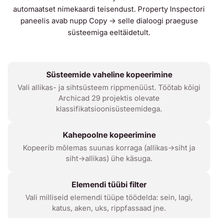
automaatset nimekaardi teisendust. Property Inspectori
paneelis avab nupp
Copy →
selle dialoogi praeguse
süsteemiga eeltäidetult.
Süsteemide vaheline kopeerimine
Vali allikas- ja sihtsüsteem rippmenüüst. Töötab kõigi
Archicad 29 projektis olevate
klassifikatsioonisüsteemidega.
Kahepoolne kopeerimine
Kopeerib mõlemas suunas korraga (allikas→siht ja
siht→allikas) ühe käsuga.
Elemendi tüübi filter
Vali milliseid elemendi tüüpe töödelda: sein, lagi,
katus, aken, uks, rippfassaad jne.