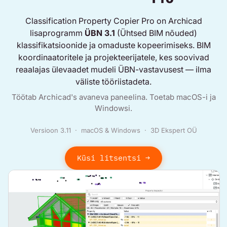
Classification Property Copier Pro on Archicad
lisaprogramm
ÜBN 3.1
(Ühtsed BIM nõuded)
klassifikatsioonide ja omaduste kopeerimiseks. BIM
koordinaatoritele ja projekteerijatele, kes soovivad
reaalajas ülevaadet mudeli ÜBN-vastavusest — ilma
väliste tööriistadeta.
Töötab Archicad's avaneva paneelina. Toetab macOS-i ja
Windowsi.
Versioon 3.11 · macOS & Windows · 3D Ekspert OÜ
Küsi litsentsi →