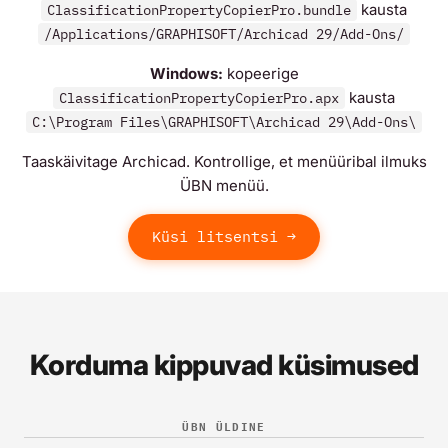
kausta
ClassificationPropertyCopierPro.bundle
/Applications/GRAPHISOFT/Archicad 29/Add-Ons/
Windows:
kopeerige
kausta
ClassificationPropertyCopierPro.apx
C:\Program Files\GRAPHISOFT\Archicad 29\Add-Ons\
Taaskäivitage Archicad. Kontrollige, et menüüribal ilmuks
ÜBN menüü.
Küsi litsentsi →
Korduma kippuvad küsimused
ÜBN ÜLDINE