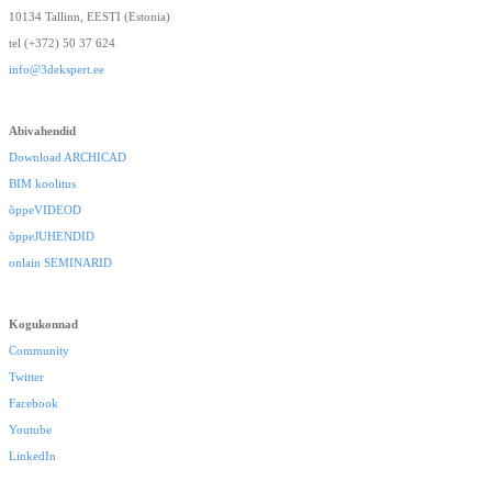
10134 Tallinn, EESTI (Estonia)
tel (+372) 50 37 624
info@3dekspert.ee
Abivahendid
Download ARCHICAD
BIM koolitus
õppeVIDEOD
õppeJUHENDID
onlain SEMINARID
Kogukonnad
Community
Twitter
Facebook
Youtube
LinkedIn