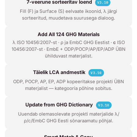
7-veerune sorteeritav loend
V3.10
Fill (F) ja Surface (S) eelvaate ikoonid, λ järgi
sorteeritud, muudetava suurusega dialoog.
Add All 124 GHG Materials
λ ISO 10456:2007-st · ρ ja EmbC GHG Eestist ·
c
ISO
10456:2007-st · EmbE + ODP/POCP/AP/EP/ADP ÜBN
ühilduvast materjalist.
Täielik LCA andmestik
V3.10
ODP, POCP, AP, EP, ADP kopeeritakse projekti ÜBN
materjalist — kategooria põhine sobitus.
Update from GHG Dictionary
V3.10
Uuendab olemasolevate projekti materjalide λ/
ρ/c/EmbC GHG Eesti sõnaraamatu põhjal.
Smart Match & Copy