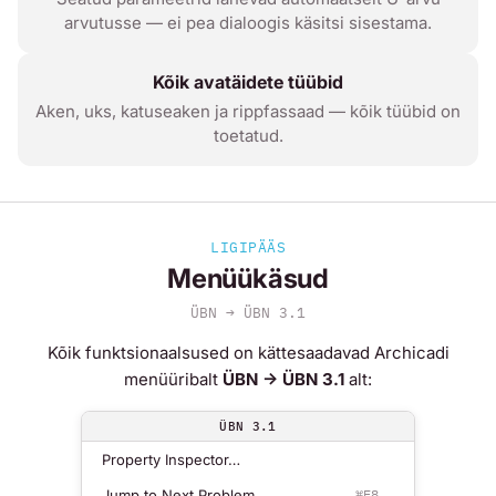
arvutusse — ei pea dialoogis käsitsi sisestama.
Kõik avatäidete tüübid
Aken, uks, katuseaken ja rippfassaad — kõik tüübid on
toetatud.
LIGIPÄÄS
Menüükäsud
ÜBN → ÜBN 3.1
Kõik funktsionaalsused on kättesaadavad Archicadi
menüüribalt
ÜBN → ÜBN 3.1
alt:
ÜBN 3.1
Property Inspector…
Jump to Next Problem
⌘F8