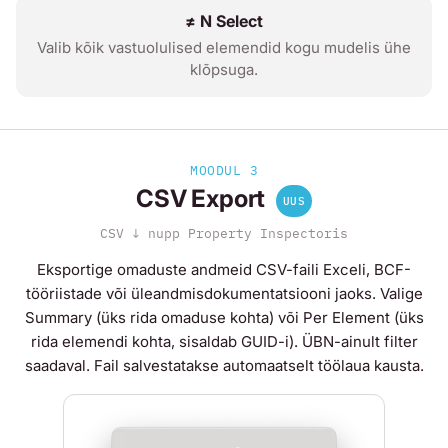
≠ N Select
Valib kõik vastuolulised elemendid kogu mudelis ühe
klõpsuga.
MOODUL 3
CSV Export
UUS
CSV ↓ nupp Property Inspectoris
Eksportige omaduste andmeid CSV-faili Exceli, BCF-
tööriistade või üleandmisdokumentatsiooni jaoks. Valige
Summary
(üks rida omaduse kohta) või
Per Element
(üks
rida elemendi kohta, sisaldab GUID-i). ÜBN-ainult filter
saadaval. Fail salvestatakse automaatselt töölaua kausta.